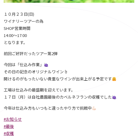
１０月２３日(日)
ワイナリーツアーの為
SHOP営業時間
14:00〜17:00
となります。
前回ご好評だったツアー第2弾
今回は「仕込み作業」
その日の記念のオリジナルワイン☝️
開けるのがもったいない貴重なワインが出来上がる予定です
工場は仕込みの最盛期を迎えています。
１７日（月）は自社農園最後のカベルネフランの収穫でした
今年は仕込み方もいつもと違ったやり方で挑戦中
#お知らせ
#最後
#収穫