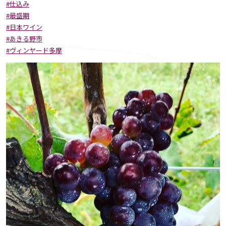
#仕込み
#最盛期
#日本ワイン
#あきる野市
#ヴィンヤード多摩